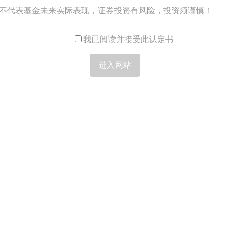
望华卓越善水私募证券投资基金 2025年度第3次
0-15
望华卓越高分红价值成长私募证券投资基金 2025
09-30
望华卓越高分红价值成长私募证券投资基金 2025
9-19
望华卓越高分红价值成长私募证券投资基金 2025
09-03
望华卓越高分红价值成长私募证券投资基金 2025
8-19
望华卓越高分红价值成长私募证券投资基金 2025
7-31