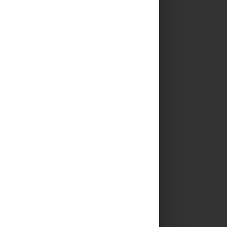
分红公告
年度第10次分红公告
年度第9次分红公告
年度第8次分红公告
年度第7次分红公告
年度第6次分红公告