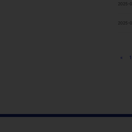
2025-
2025-0
«
1