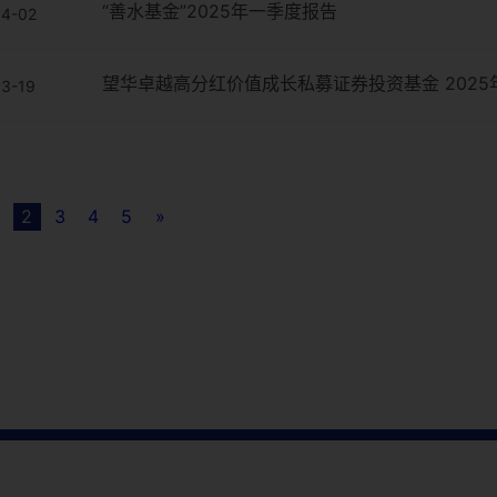
“善水基金”2025年一季度报告
04-02
望华卓越高分红价值成长私募证券投资基金 202
3-19
2
3
4
5
»