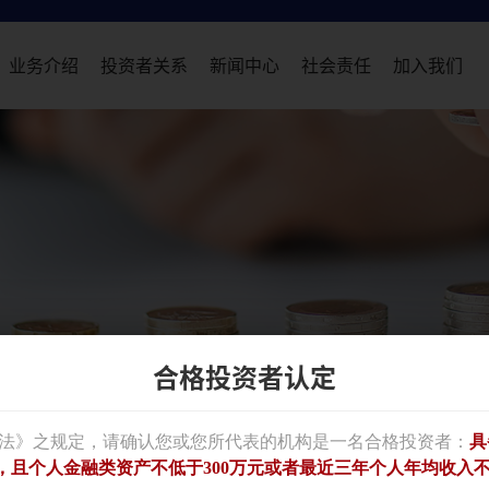
业务介绍
投资者关系
新闻中心
社会责任
加入我们
公司介绍
战略咨询
严正声明
公司新闻
严正声明
联系我们
我们的优势
并购重组
基金公告
望华观点
奖学金
望华生活
社区服务
上市咨
基金投
并购月
培训学
管理
全球布局
实习招聘
企业文化
合格投资者认定
公告