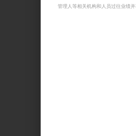
严正声明
2025-1
基金公告
2025-
基金投资程序
2025-0
2025-
2025-0
2025-0