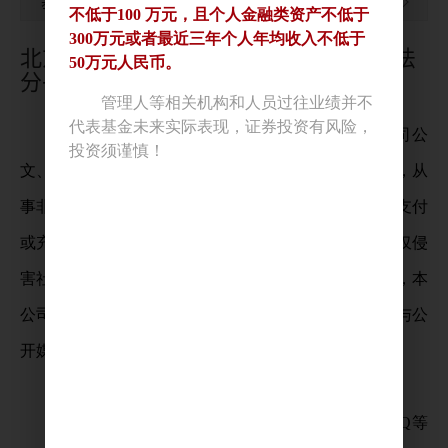
基金投资程序
北京望华联合投资咨询有限公司关于不法
分子假冒“望华资本”名义的严正声明
近日，本公司发现有组织（或个人）伪造本公司公
文、证件、证明文件、印章等，假冒“望华资本”名义，从
事非法的博彩、网络平台刷单等业务，借此要求用户支付
或充值以骗取钱财，牟取非法利益。该等违法行为不仅侵
害社会公共利益，也严重侵犯了本公司的声誉与权益，本
公司已向北京警方报案，并在公司官网、微信公众号与公
开媒体刊发《严正声明》。本公司郑重声明如下：
1．本公司从未通过软件、APP、网站、微信、QQ等