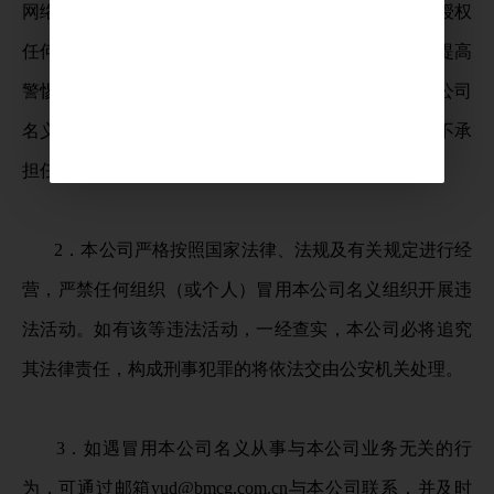
网络渠道从事非法博彩、网络平台刷单等业务，亦未授权
任何组织（或个人）开展上述业务。请广大人民群众提高
警惕，以免造成不必要的经济损失。任何人与冒用本公司
名义的不法分子之间发生的一切交易行为，本公司均不承
担任何责任。
2．本公司严格按照国家法律、法规及有关规定进行经
营，严禁任何组织（或个人）冒用本公司名义组织开展违
法活动。如有该等违法活动，一经查实，本公司必将追究
其法律责任，构成刑事犯罪的将依法交由公安机关处理。
3．如遇冒用本公司名义从事与本公司业务无关的行
为，可通过邮箱yud@bmcg.com.cn与本公司联系，并及时