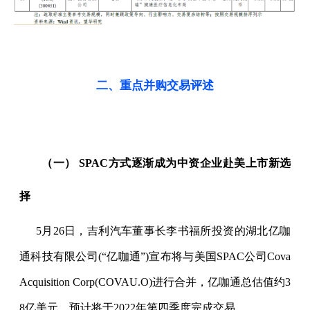
二、重点并购交易评述
（一）
SPAC
方式逐渐成为中资企业赴美上市新选
择
5
月
26
日，吉利汽车董事长李书福所投资的湖北亿咖
通科技有限公司
(“
亿咖通
”)
宣布将与美国
SPAC
公司
Cova
Acquisition Corp(COVAU.O)
进行合并，亿咖通总估值约
3
8
亿美元，预计将于
2022
年第四季度完成交易。