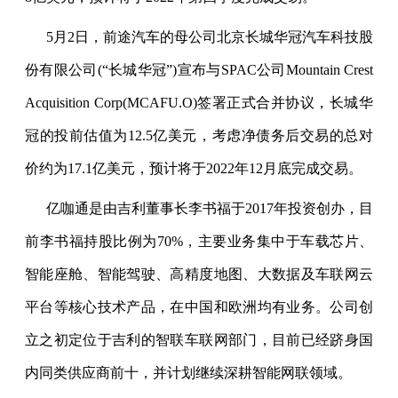
5
月
2
日，前途汽车的母公司北京长城华冠汽车科技股
份有限公司
(“
长城华冠
”)
宣布与
SPAC
公司
Mountain Crest
Acquisition Corp(MCAFU.O)
签署正式合并协议，长城华
冠的投前估值为
12.5
亿美元，考虑净债务后交易的总对
价约为
17.1
亿美元，预计将于
2022
年
12
月底完成交易。
亿咖通是由吉利董事长李书福于
2017
年投资创办，目
前李书福持股比例为
70%
，主要业务集中于车载芯片、
智能座舱、智能驾驶、高精度地图、大数据及车联网云
平台等核心技术产品，在中国和欧洲均有业务。公司创
立之初定位于吉利的智联车联网部门，目前已经跻身国
内同类供应商前十，并计划继续深耕智能网联领域。