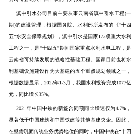
滇中引水公司目前主要从事云南省滇中引水工程
(
一
期
)
的建设管理，根据国务院、水利部所发布的《
“
十四
五
”
水安全保障规划》，滇中引水是国家
172
项重大水利
工程之一，是
“
十四五
”
期间国家重点水利水电工程，是
云南省可持续发展的战略性基础工程。国家目前也将水
利基础设施建设作为大基建的五个重点规划领域之一，
根据数据显示，
2022
年
1-3
月，我国水利投资完成
1077
亿
元，同比增长
35%
。
2021
年中国中铁的新签合同额同比增速仅为
4.7%
，
显著低于中国建筑和中国铁建等其他基建央企。因此，
在亟需巩固传统业务优势地位的同时，中国中铁在
“
十四