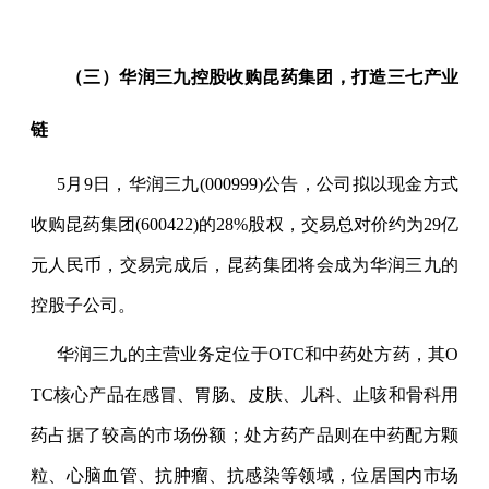
（三）华润三九控股收购昆药集团，打造三七产业
链
5
月
9
日，华润三九
(000999)
公告，公司拟以现金方式
收购昆药集团
(600422)
的
28%
股权，交易总对价约为
29
亿
元人民币，交易完成后，昆药集团将会成为华润三九的
控股子公司。
华润三九的主营业务定位于
OTC
和中药处方药，其
O
TC
核心产品在感冒、胃肠、皮肤、儿科、止咳和骨科用
药占据了较高的市场份额；处方药产品则在中药配方颗
粒、心脑血管、抗肿瘤、抗感染等领域，位居国内市场