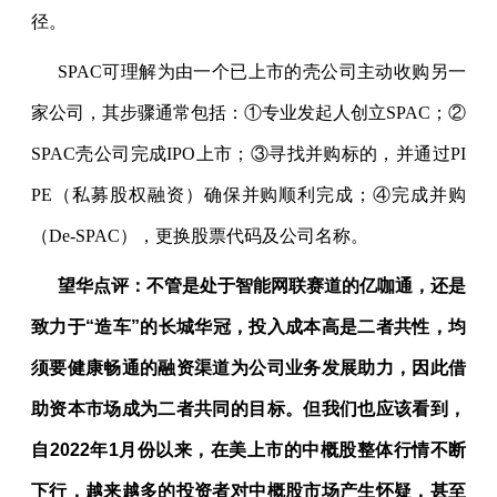
径。
SPAC
可理解为由一个已上市的壳公司主动收购另一
家公司，其步骤通常包括：①专业发起人创立
SPAC
；②
SPAC
壳公司完成
IPO
上市；③寻找并购标的，并通过
PI
PE
（私募股权融资）确保并购顺利完成；④完成并购
（
De-SPAC
），更换股票代码及公司名称。
望华点评：不管是处于智能网联赛道的亿咖通，还是
致力于
“
造车
”
的长城华冠，投入成本高是二者共性，均
须要健康畅通的融资渠道为公司业务发展助力，因此借
助资本市场成为二者共同的目标。但我们也应该看到，
自
2022
年
1
月份以来，在美上市的中概股整体行情不断
下行，越来越多的投资者对中概股市场产生怀疑，甚至