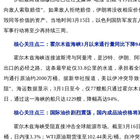
向敌人索取赔偿”。如果敌人拒绝赔偿，伊朗将没收相应价
毁同等价值的资产。当地时间3月15日，以色列国防军发言
军事行动将至少再持续三周。
核心关注点二：霍尔木兹海峡3月以来通行量同比下降9
霍尔木兹海峡连接波斯湾与阿曼湾，是沙特、伊朗、阿
出口的必经之路。这条最窄处仅33.8公里的水道，承担着
均通行原油约2000万桶。据新华社报道，美以伊冲突导
阻”。海运数据显示，3月1日至今，仅77艘船只通过霍尔木
日，通过这一海峡的船只达1229艘，降幅高达94%。
核心关注点三：国际油价剧烈震荡，国内成品油价格将
霍尔木兹海峡受阻直接冲击全球能源市场。截至3月16日
桶，日内涨3.3%；WTI原油期货涨至102.44美元/桶。