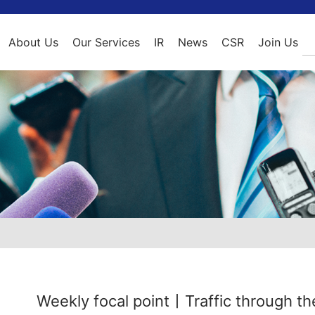
About Us
Our Services
IR
News
CSR
Join Us
Introduction
Corporate Strategy
Fund Performances
Company News
Countryside Education
Contact Us
Life in MCG
Our Strength
MCG Perspective
Announcements
M&A and Restruct
Scholarship
T
Global Presence
Value Investing
Publications
Campus Recruitment
Our Culture
Intern Recruitme
Weekly focal point丨Traffic through th