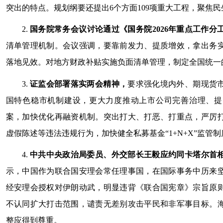
突出的特点。规划纲要还提出6个方面109项重大工程，聚焦
2.
国务院常务会议讨论通过《国务院2026年重点工作分
清单管理机制。会议强调，要靠前发力、提质增效，拿出务
落地见效。对地方财政补贴实施负面清单管理，制定全国统一
3.
证监会部署落实两会精神，
要求强化境内外、期现货
国特色稳市机制建设，更大力度推动上市公司完善治理、提
案，加快优化再融资机制。突出打大、打恶、打重点，严厉
虚假陈述等违法违规行为，加快健全私募基金“1+N+X”监管
4.
中共中央政治局委员、外交部长王毅应约同卡塔尔首
示，中国作为联合国安理会常任理事国，在国际事务中历来
经安理会授权对伊朗动武，明显违背《联合国宪章》宗旨原
不认同扩大打击范围，谴责无差别攻击平民和非军事目标。
整应得到尊重。