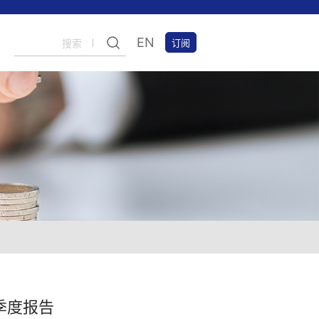
EN
订阅
询
资程序
报
习
团队
价值投资
出版物
校园招聘
里程碑
一季度报告