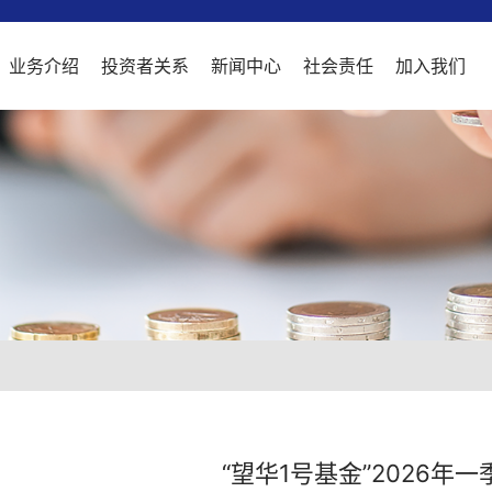
业务介绍
投资者关系
新闻中心
社会责任
加入我们
公司介绍
战略咨询
严正声明
公司新闻
严正声明
联系我们
我们的优势
并购重组
基金公告
望华观点
奖学金
望华生活
社区服务
上市咨
基金投
并购月
培训学
管理
全球布局
实习招聘
企业文化
“望华1号基金”2026年